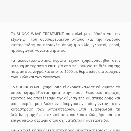
Το SHOCK WAVE TREATMENT αποτελεί μια μέθοδο για την
εξάλειψη του συσσωρευμένου λίπους και της ινώδους
κυτταρίτιδας σε περιοχές όπως η κοιλία, γλουτοί, μηροί,
προσαγωγοί, γόνατα, μπράτσα.
Τα ακουστικά-ωστικά κύματα έχουν χρησιμοποιηθεί στην
ιατρική με τεράστια επιτυχία από το 1980 για τη διάλυση της
πέτρας στα νεφρά και από το 1990 σε θεραπείες διαταραχών
των μυών και των τενόντων.
Το SHOCK WAVE χρησιμοποιεί ακουστικά-ωστικά κύματα τα
οποία εφαρμόζονται ήπια στην προς θεραπεία περιοχή,
έχοντας ως αποτέλεσμα την αύξηση της αιματικής ροής και
μια σειρά μεταβολικών διεργασιών οδηγώντας στην
καταστροφή των λιποκυττάρων. Eτσι εξασφαλίζει τη
βελτίωση της όψης φλοιού πορτοκαλιού καθώς δρα και στο
επιφανειακό στρώμα όπου σχηματίζεται η κυτταρίτιδα.
Ειδικό τζελ εφαρμόζεται στην προς θεραπεία περιοχή, για να