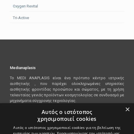
Oxygen Revital
Tri-Active
Medianaplasis
To
MEDI
ANAPLASIS
είναι ένα πρότυπο κέντρο ιατρικής
αισθητικής , που παρέχει ολοκληρωμένες υπηρεσίες
αισθητικής φροντίδας προσώπου και σώματος, με τη χρήση
τελευταίας γενιάς προϊόντων κοσμητολογίας σε συνδυασμό με
μηχανήματα σύγχρονης τεχνολογίας.
×
Αυτός ο ιστότοπος
χρησιμοποιεί cookies
Είμαστε ανοικτα Δευτέρα - Παρασκευή 10:00 - 20:00
Αυτός ο ιστότοπος χρησιμοποιεί cookies για τη βελτίωση της
Λεωφόρος Βασιλίσσης Όλγας 148, 546 45
εμπειρίας των χρηστών. Χρησιμοποιώντας τον ιστότοπό μας,