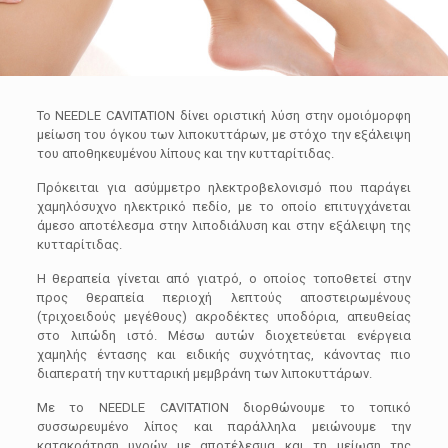
Το NEEDLE CAVITATION δίνει οριστική λύση στην ομοιόμορφη
μείωση του όγκου των λιποκυττάρων, με στόχο την εξάλειψη
του αποθηκευμένου λίπους και την κυτταρίτιδας.
Πρόκειται για ασύμμετρο ηλεκτροβελονισμό που παράγει
χαμηλόσυχνο ηλεκτρικό πεδίο, με το οποίο επιτυγχάνεται
άμεσο αποτέλεσμα στην λιποδιάλυση και στην εξάλειψη της
κυτταρίτιδας.
Η θεραπεία γίνεται από γιατρό, ο οποίος τοποθετεί στην
προς θεραπεία περιοχή λεπτούς αποστειρωμένους
(τριχοειδούς μεγέθους) ακροδέκτες υποδόρια, απευθείας
στο λιπώδη ιστό. Μέσω αυτών διοχετεύεται ενέργεια
χαμηλής έντασης και ειδικής συχνότητας, κάνοντας πιο
διαπερατή την κυτταρική μεμβράνη των λιποκυττάρων.
Με το NEEDLE CAVITATION διορθώνουμε το τοπικό
συσσωρευμένο λίπος και παράλληλα μειώνουμε την
κατακράτηση υγρών με αποτέλεσμα και τη μείωση της