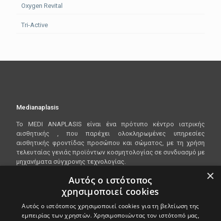
Oxygen Revital
Tri-Active
Medianaplasis
To
MEDI
ANAPLASIS
είναι ένα πρότυπο κέντρο ιατρικής
αισθητικής , που παρέχει ολοκληρωμένες υπηρεσίες
αισθητικής φροντίδας προσώπου και σώματος, με τη χρήση
τελευταίας γενιάς προϊόντων κοσμητολογίας σε συνδυασμό με
μηχανήματα σύγχρονης τεχνολογίας.
×
Αυτός ο ιστότοπος
χρησιμοποιεί cookies
Είμαστε ανοικτα Δευτέρα - Παρασκευή 10:00 - 20:00
Αυτός ο ιστότοπος χρησιμοποιεί cookies για τη βελτίωση της
Λεωφόρος Βασιλίσσης Όλγας 148, 546 45
εμπειρίας των χρηστών. Χρησιμοποιώντας τον ιστότοπό μας,
Θεσσαλονίκη