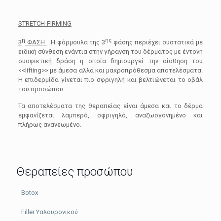
STRETCH-FIRMING
η
ης
3
ΦΑΣΗ
Η φόρμουλα της 3
φάσης περιέχει συστατικά με
ειδική σύνθεση ενάντια στην γήρανση του δέρματος με έντονη
συσφικτική δράση η οποία δημιουργεί την αίσθηση του
<<lifting>> με άμεσα αλλά και μακροπρόθεσμα αποτελέσματα.
Η επιδερμίδα γίνεται πιο σφριγηλή και βελτιώνεται το οβάλ
του προσώπου.
Τα αποτελέσματα της θεραπείας είναι άμεσα και το δέρμα
εμφανίζεται λαμπερό, σφριγηλό, αναζωογονημένο και
πλήρως ανανεωμένο.
Θεραπείες προσώπου
Botox
Filler Υαλουρονικού