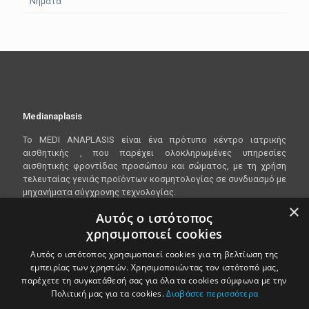
Νήματα
Medianaplasis
To
MEDI
ANAPLASIS
είναι ένα πρότυπο κέντρο ιατρικής
αισθητικής , που παρέχει ολοκληρωμένες υπηρεσίες
αισθητικής φροντίδας προσώπου και σώματος, με τη χρήση
τελευταίας γενιάς προϊόντων κοσμητολογίας σε συνδυασμό με
μηχανήματα σύγχρονης τεχνολογίας.
×
Αυτός ο ιστότοπος
χρησιμοποιεί cookies
Είμαστε ανοικτα Δευτέρα - Παρασκευή 10:00 - 20:00
Αυτός ο ιστότοπος χρησιμοποιεί cookies για τη βελτίωση της
Λεωφόρος Βασιλίσσης Όλγας 148, 546 45
εμπειρίας των χρηστών. Χρησιμοποιώντας τον ιστότοπό μας,
Θεσσαλονίκη
παρέχετε τη συγκατάθεσή σας για όλα τα cookies σύμφωνα με την
Πολιτική μας για τα cookies.
Διαβάστε περισσότερα
T.
2310818888