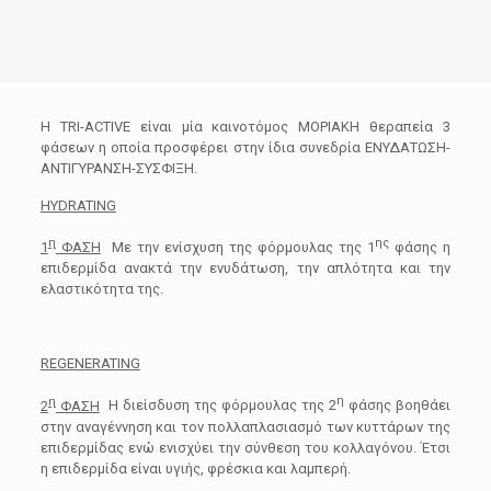
Η TRI-ACTIVE είναι μία καινοτόμος ΜΟΡΙΑΚΗ θεραπεία 3
φάσεων η οποία προσφέρει στην ίδια συνεδρία ΕΝΥΔΑΤΩΣΗ-
ΑΝΤΙΓΥΡΑΝΣΗ-ΣΥΣΦΙΞΗ.
HYDRATING
η
ης
1
ΦΑΣΗ
Με την ενίσχυση της φόρμουλας της 1
φάσης η
επιδερμίδα ανακτά την ενυδάτωση, την απλότητα και την
ελαστικότητα της.
REGENERATING
η
η
2
ΦΑΣΗ
Η διείσδυση της φόρμουλας της 2
φάσης βοηθάει
στην αναγέννηση και τον πολλαπλασιασμό των κυττάρων της
επιδερμίδας ενώ ενισχύει την σύνθεση του κολλαγόνου. Έτσι
η επιδερμίδα είναι υγιής, φρέσκια και λαμπερή.