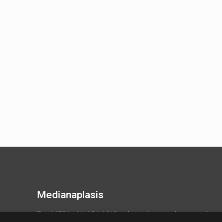
Medianaplasis
To
MEDI
ANAPLASIS
είναι ένα πρότυπο κέντρ