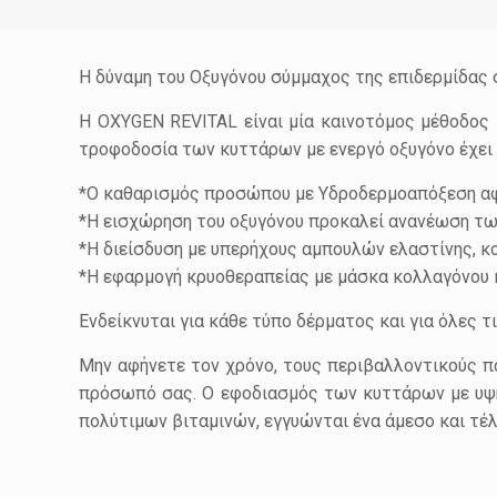
Η δύναμη του Οξυγόνου σύμμαχος της επιδερμίδας σ
Η OXYGEN REVITAL είναι μία καινοτόμος μέθοδος 
τροφοδοσία των κυττάρων με ενεργό οξυγόνο έχει ω
*Ο καθαρισμός προσώπου με Υδροδερμοαπόξεση αφα
*Η εισχώρηση του οξυγόνου προκαλεί ανανέωση τω
*Η διείσδυση με υπερήχους αμπουλών ελαστίνης, κο
*Η εφαρμογή κρυοθεραπείας με μάσκα κολλαγόνου κ
Ενδείκνυται για κάθε τύπο δέρματος και για όλες τι
Μην αφήνετε τον χρόνο, τους περιβαλλοντικούς π
πρόσωπό σας. Ο εφοδιασμός των κυττάρων με υψη
πολύτιμων βιταμινών, εγγυώνται ένα άμεσο και τέλ