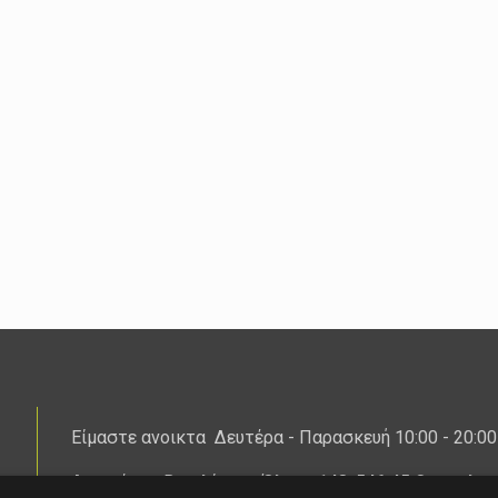
Είμαστε ανοικτα Δευτέρα - Παρασκευή 10:00 - 20:00
ο
Λεωφόρος Βασιλίσσης Όλγας 148, 546 45 Θεσσαλον