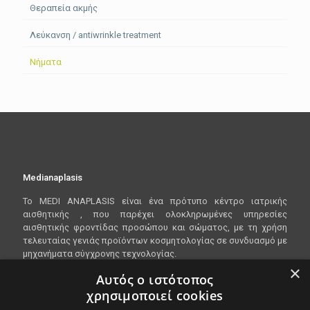
Θεραπεία ακμής
Λεύκανση / antiwrinkle treatment
Νήματα
Medianaplasis
To
MEDI
ANAPLASIS
είναι ένα πρότυπο κέντρο ιατρικής
αισθητικής , που παρέχει ολοκληρωμένες υπηρεσίες
αισθητικής φροντίδας προσώπου και σώματος, με τη χρήση
τελευταίας γενιάς προϊόντων κοσμητολογίας σε συνδυασμό με
μηχανήματα σύγχρονης τεχνολογίας.
×
Αυτός ο ιστότοπος
χρησιμοποιεί cookies
Είμαστε ανοικτα Δευτέρα - Παρασκευή 10:00 - 20:00