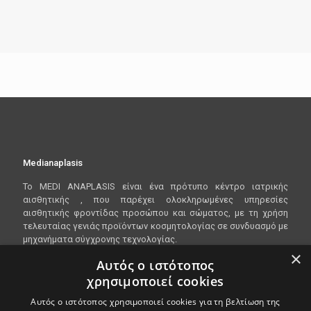
Medianaplasis
To
MEDI
ANAPLASIS
είναι ένα πρότυπο κέντρο ιατρικής
αισθητικής , που παρέχει ολοκληρωμένες υπηρεσίες
αισθητικής φροντίδας προσώπου και σώματος, με τη χρήση
τελευταίας γενιάς προϊόντων κοσμητολογίας σε συνδυασμό με
μηχανήματα σύγχρονης τεχνολογίας.
×
Αυτός ο ιστότοπος
χρησιμοποιεί cookies
Είμαστε ανοικτα Δευτέρα - Παρασκευή 10:00 - 20:00
Αυτός ο ιστότοπος χρησιμοποιεί cookies για τη βελτίωση της
Λεωφόρος Βασιλίσσης Όλγας 148, 546 45