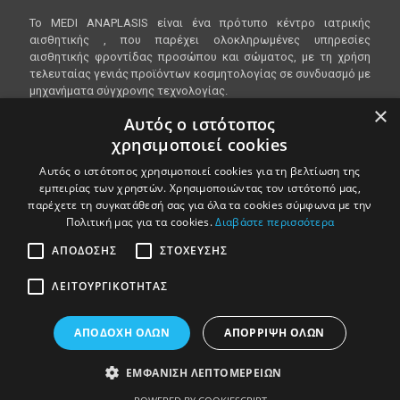
To
MEDI
ANAPLASIS
είναι ένα πρότυπο κέντρο ιατρικής
αισθητικής , που παρέχει ολοκληρωμένες υπηρεσίες
αισθητικής φροντίδας προσώπου και σώματος, με τη χρήση
τελευταίας γενιάς προϊόντων κοσμητολογίας σε συνδυασμό με
μηχανήματα σύγχρονης τεχνολογίας.
×
Αυτός ο ιστότοπος
χρησιμοποιεί cookies
Είμαστε ανοικτα Δευτέρα - Παρασκευή 10:00 - 20:00
Αυτός ο ιστότοπος χρησιμοποιεί cookies για τη βελτίωση της
Λεωφόρος Βασιλίσσης Όλγας 148, 546 45
εμπειρίας των χρηστών. Χρησιμοποιώντας τον ιστότοπό μας,
Θεσσαλονίκη
παρέχετε τη συγκατάθεσή σας για όλα τα cookies σύμφωνα με την
Πολιτική μας για τα cookies.
Διαβάστε περισσότερα
T.
2310818888
ΑΠΌΔΟΣΗΣ
ΣΤΌΧΕΥΣΗΣ
ΛΕΙΤΟΥΡΓΙΚΌΤΗΤΑΣ
©
2017
Medianaplasis | design by Toastedweb
Όροι χρήσης - Προστασία προσωπικών δεδομένων
ΑΠΟΔΟΧΉ ΌΛΩΝ
ΑΠΌΡΡΙΨΗ ΌΛΩΝ
ΕΜΦΆΝΙΣΗ ΛΕΠΤΟΜΕΡΕΙΏΝ