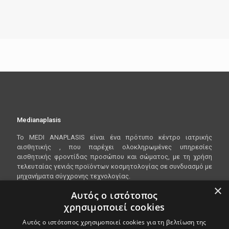
Medianaplasis
To
MEDI
ANAPLASIS
είναι ένα πρότυπο κέντρο ιατρικής
αισθητικής , που παρέχει ολοκληρωμένες υπηρεσίες
αισθητικής φροντίδας προσώπου και σώματος, με τη χρήση
τελευταίας γενιάς προϊόντων κοσμητολογίας σε συνδυασμό με
μηχανήματα σύγχρονης τεχνολογίας.
×
Αυτός ο ιστότοπος
χρησιμοποιεί cookies
Είμαστε ανοικτα Δευτέρα - Παρασκευή 10:00 - 20:00
Αυτός ο ιστότοπος χρησιμοποιεί cookies για τη βελτίωση της
Λεωφόρος Βασιλίσσης Όλγας 148, 546 45