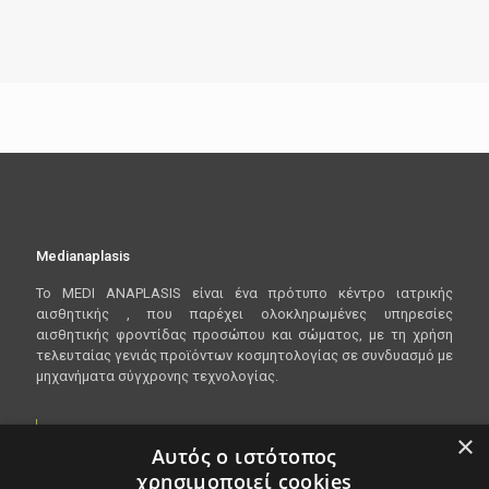
Medianaplasis
To
MEDI
ANAPLASIS
είναι ένα πρότυπο κέντρο ιατρικής
αισθητικής , που παρέχει ολοκληρωμένες υπηρεσίες
αισθητικής φροντίδας προσώπου και σώματος, με τη χρήση
τελευταίας γενιάς προϊόντων κοσμητολογίας σε συνδυασμό με
μηχανήματα σύγχρονης τεχνολογίας.
×
Είμαστε ανοικτα Δευτέρα - Παρασκευή 10:00 - 20:00
Αυτός ο ιστότοπος
χρησιμοποιεί cookies
Λεωφόρος Βασιλίσσης Όλγας 148, 546 45